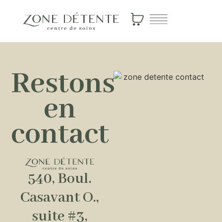
Restons
en
contact
540, Boul.
Casavant O.,
suite #3,