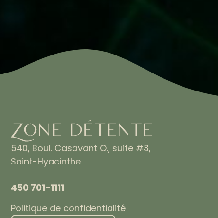
540, Boul. Casavant O., suite #3,
Saint-Hyacinthe
450 701-1111
Politique de confidentialité