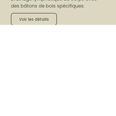
des bâtons de bois spécifiques.
Voir les détails
Prendre rendez-vous
Soin minceur
Exfoliation et enveloppement d’une zone
ciblée concernant la cellulite.
Voir les détails
Prendre rendez-vous