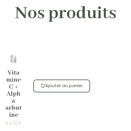
Nos produits
Vita
mine
Ajouter au panier
C +
Alph
a
arbut
ine
84.00
$