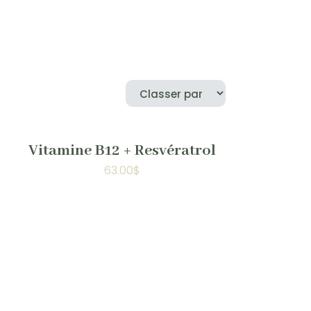
Vitamine B12 + Resvératrol
63.00
$