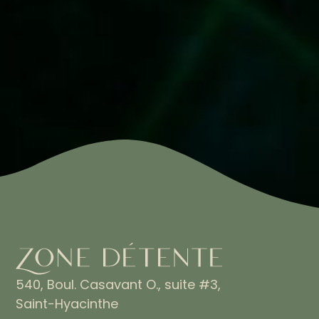
540, Boul. Casavant O., suite #3,
Saint-Hyacinthe