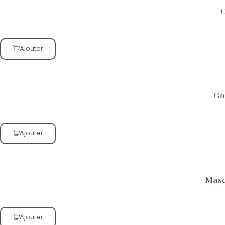
C
Ajouter
Go
Ajouter
Masq
Ajouter