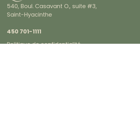
540, Boul. Casavant O., suite #3,
Saint-Hyacinthe
450 701-1111
Politique de confidentialité
PRENDRE RENDEZ-VOUS
Heures d’ouverture
Lundi: 10h-20h
Mardi: 9h-20h
Mercredi: 9h-20h
Jeudi: 9h-20h
Vendredi: 9h-17h