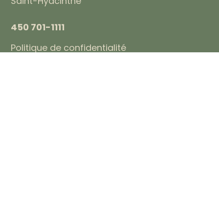
Saint-Hyacinthe
450 701-1111
Politique de confidentialité
PRENDRE RENDEZ-VOUS
Heures d’ouverture
Lundi: 10h-20h
Mardi: 9h-20h
Mercredi: 9h-20h
Jeudi: 9h-20h
Vendredi: 9h-17h
Samedi: Fermé