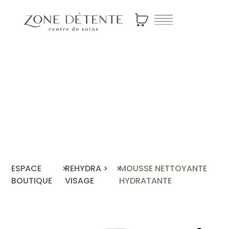
Visage
>
Rehydra
Mousse
nettoyante
hydratante
ESPACE
>
REHYDRA
>
>
MOUSSE NETTOYANTE
BOUTIQUE
VISAGE
HYDRATANTE