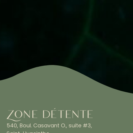
540, Boul. Casavant O., suite #3,