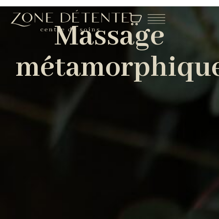
Massage
métamorphiqu