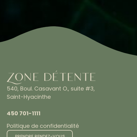
540, Boul. Casavant O., suite #3,
Saint-Hyacinthe
450 701-1111
Politique de confidentialité
PRENDRE RENDEZ-VOUS