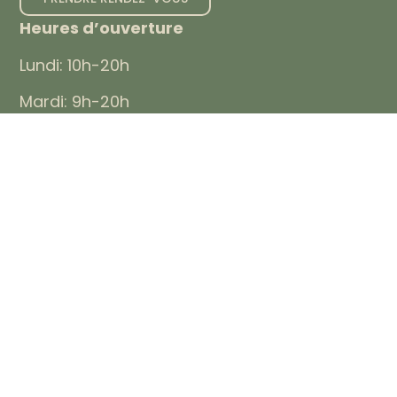
Heures d’ouverture
Lundi: 10h-20h
Mardi: 9h-20h
Mercredi: 9h-20h
Jeudi: 9h-20h
Vendredi: 9h-17h
Samedi: Fermé
Dimanche: Fermé
À propos
Nos services