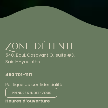
540, Boul. Casavant O., suite #3,
Saint-Hyacinthe
450 701-1111
Politique de confidentialité
PRENDRE RENDEZ-VOUS
Heures d’ouverture