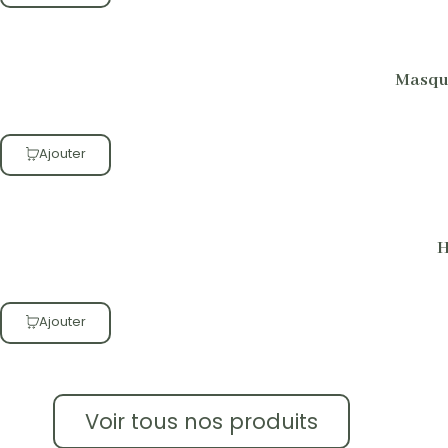
Masque
Ajouter
H
Ajouter
Voir tous nos produits