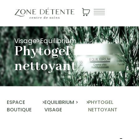
Visage
>
Equilibrium
Phytogel
nettoyant
ESPACE
>
EQUILIBRIUM
>
>
PHYTOGEL
BOUTIQUE
VISAGE
NETTOYANT