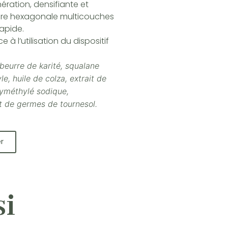
ération, densifiante et
ture hexagonale multicouches
apide.
e à l’utilisation du dispositif
 beurre de karité, squalane
e, huile de colza, extrait de
yméthylé sodique,
t de germes de tournesol.
r
si