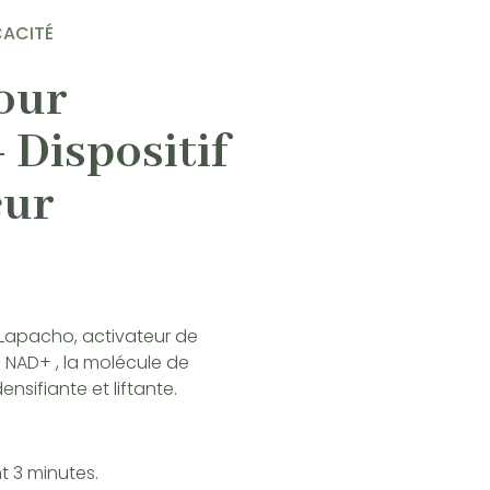
CACITÉ
our
 Dispositif
eur
 Lapacho, activateur de
e NAD+ , la molécule de
nsifiante et liftante.
t 3 minutes.