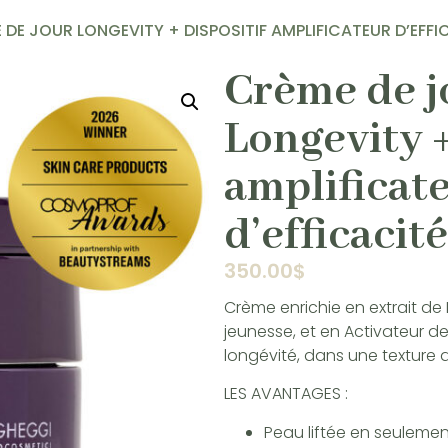
 DE JOUR LONGEVITY + DISPOSITIF AMPLIFICATEUR D’EFFI
Crème de j
Longevity +
amplificat
d’efficacité
350.00
$
Crème enrichie en extrait de
jeunesse, et en Activateur d
longévité, dans une texture de
LES AVANTAGES :
Peau liftée en seulemen