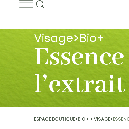
Visage
>
Bio+
Essence 
l’extrait
ESPACE BOUTIQUE
>
BIO+
>
VISAGE
>
ESSENC