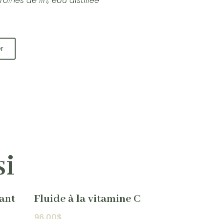
aines de lin, eau distillée
r
si
tant
Fluide à la vitamine C
96.00
$