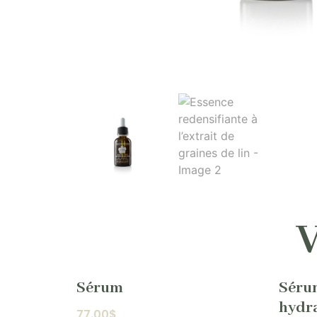
V
Sérum
Séru
hydr
77.00
$