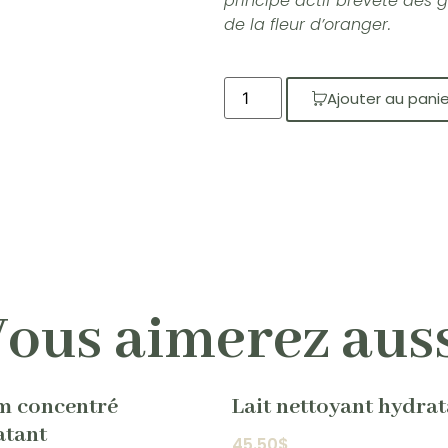
principe actif breveté des gr
de la fleur d’oranger.
Ajouter au panie
ous aimerez aus
m concentré
Lait nettoyant hydra
atant
45.50
$