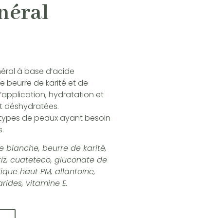
néral
éral à base d’acide
e beurre de karité et de
’application, hydratation et
et déshydratées.
types de peaux ayant besoin
s.
le blanche, beurre de karité,
riz, cuateteco, gluconate de
que haut PM, allantoïne,
rides, vitamine E.