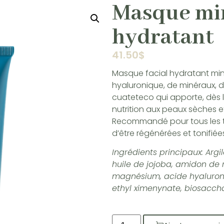
Masque mi
hydratant
41.50
$
Masque facial hydratant min
hyaluronique, de minéraux, d
cuateteco qui apporte, dès l
nutrition aux peaux sèches 
Recommandé pour tous les 
d’être régénérées et tonifiée
Ingrédients principaux: Argi
huile de jojoba, amidon de 
magnésium, acide hyaluroni
ethyl ximenynate, biosaccha