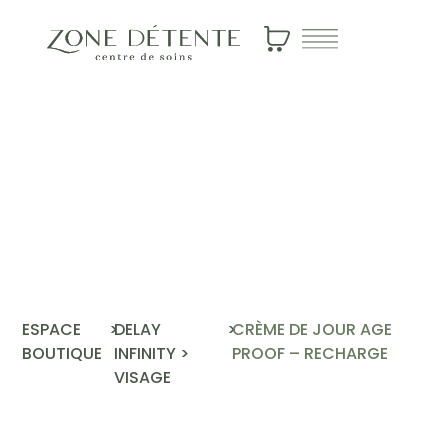
Visage
>
Delay Infinity
Crème de jour
age proof –
Recharge
ESPACE
>
DELAY
>
CRÈME DE JOUR AGE
BOUTIQUE
INFINITY
>
PROOF – RECHARGE
VISAGE