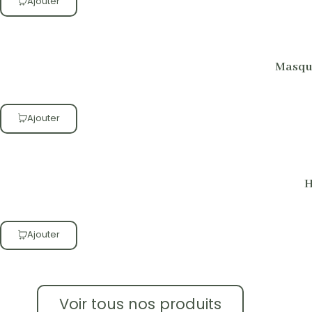
Ajouter
Masque
Ajouter
H
Ajouter
Voir tous nos produits