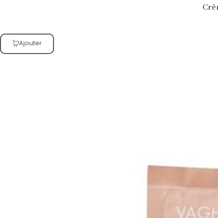
Crè
Ajouter