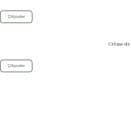
Ajouter
Crème de 
Ajouter