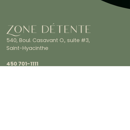
540, Boul. Casavant O., suite #3,
Saint-Hyacinthe
450 701-1111
Politique de confidentialité
PRENDRE RENDEZ-VOUS
Heures d’ouverture
Lundi: 10h-20h
Mardi: 9h-20h