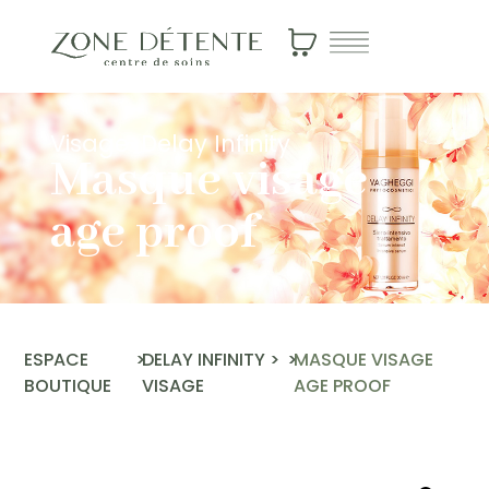
Visage
>
Delay Infinity
Masque visage
age proof
ESPACE
>
DELAY INFINITY
>
>
MASQUE VISAGE
BOUTIQUE
VISAGE
AGE PROOF