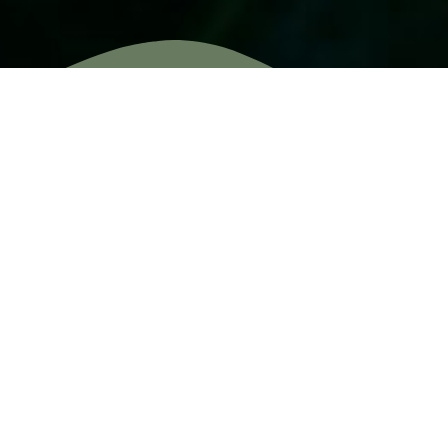
540, Boul. Casavant O., suite #3,
Saint-Hyacinthe
450 701-1111
Politique de confidentialité
PRENDRE RENDEZ-VOUS
Heures d’ouverture